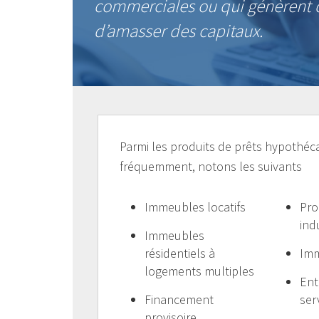
commerciales ou qui génèrent d
d’amasser des capitaux.
Parmi les produits de prêts hypothéc
fréquemment, notons les suivants
Immeubles locatifs
Pro
ind
Immeubles
résidentiels à
Imm
logements multiples
Ent
Financement
ser
provisoire