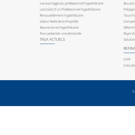
Les avantages du professionnel hypothécaire
Accueil
Les Coûts D’un Professionnel Hypothécaire
Préappr
Renouvellement hypothécaire
Taux Fix
Valeur Nette de la Propriété
Compren
Assurance vie Hypothécaire
Détermi
Pour présenter une demande
Payer V
TAUX ACTUELS
Solutio
REFIN
CHIP
Calcula
©