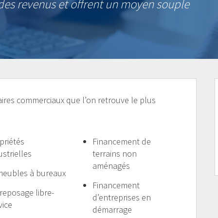
es revenus et offrent un moyen souple
aires commerciaux que l’on retrouve le plus
priétés
Financement de
ustrielles
terrains non
aménagés
eubles à bureaux
Financement
reposage libre-
d’entreprises en
vice
démarrage