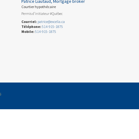
Patrice Liautaud, Mortgage broker
Courtier hypothécaire
Permis d’initiateur #Québec
Courriel:
patrice@excelia.ca
Téléphone:
514-915-1875
Mobile:
514-915-1875
é