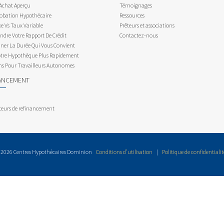
 Achat Aperçu
Témoignages
obation Hypothécaire
Ressources
e Vs Taux Variable
Prêteurs et associations
dre Votre Rapport De Crédit
Contactez-nous
ner La Durée Qui Vous Convient
otre Hypothèque Plus Rapidement
ns Pour Travailleurs Autonomes
ANCEMENT
teurs de refinancement
 2026 Centres Hypothécaires Dominion
Conditions d’utilisation
|
Politique de confidentialit