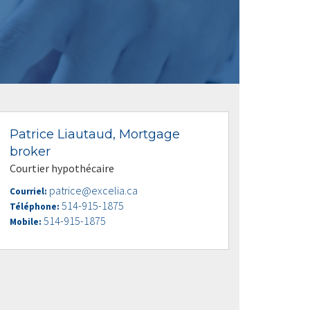
Patrice Liautaud, Mortgage
broker
Courtier hypothécaire
patrice@excelia.ca
Courriel:
514-915-1875
Téléphone:
514-915-1875
Mobile: