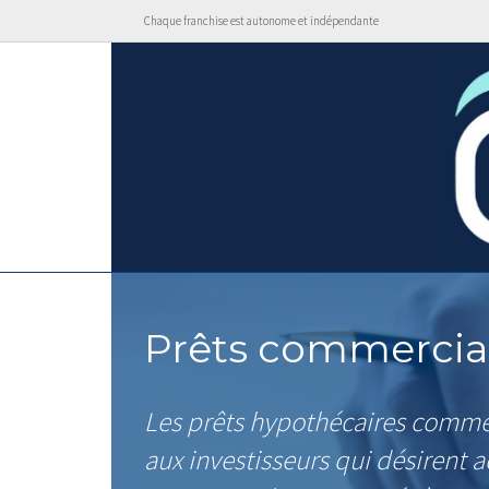
Chaque franchise est autonome et indépendante
Prêts commerciau
Les prêts hypothécaires commer
aux investisseurs qui désirent 